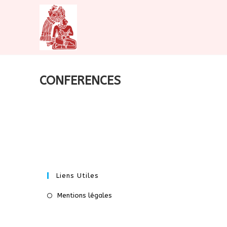
Skip
to
content
CONFERENCES
Liens Utiles
S’ouvre
Mentions légales
dans
un